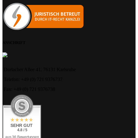
ANSCHRIFT
Durlacher Allee 41, 76131 Karlsruhe
Telefon: +49 (0) 721 9376737
Fax: +49 (0) 721 9376738
SEHR GUT
4.8 / 5
aus 36 Bewertungen