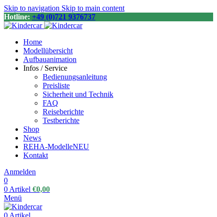
Skip to navigation
Skip to main content
Hotline:
+49 (0)721 9376737
Home
Modellübersicht
Aufbauanimation
Infos / Service
Bedienungsanleitung
Preisliste
Sicherheit und Technik
FAQ
Reiseberichte
Testberichte
Shop
News
REHA-Modelle
NEU
Kontakt
Anmelden
0
0
Artikel
€
0,00
Menü
0
Artikel