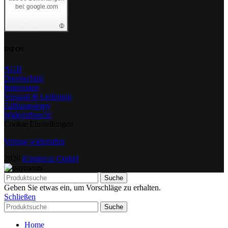
bei: google.com
INFOS
AGB
Datenschutz
Impressum
Versand & Lieferung
Zahlungsarten
Widerrufsrecht
Cookie Einstellungen
Vertrag widerrufen
2026
Kindercar GmbH
Suche
Geben Sie etwas ein, um Vorschläge zu erhalten.
Schließen
Suche
Home