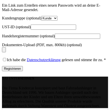
Ein Link zum Erstellen eines neuen Passworts wird an deine E-
Mail-Adresse gesendet.
Kundengruppe
(optional)
UST-ID
(optional)
Handelsregisternummer
(optional)
Dokumenten-Upload (PDF, max. 800kb)
(optional)
Ich habe die
Datenschutzerklärung
gelesen und stimme ihr zu.
*
Registrieren
DAS UNTERNEHMEN
Die Firma Kindercar konzipiert und baut Fahrradanhänger in
Deutschland seit 1996. Wir bauen Anhänger speziell nach den
Bedürfnissen der Kinder und um Eltern ihren umweltbewussten
Alltag zu erleichtern. Die Qualität unserer Produkte wurde
mehrmals durch Stiftung Warentest und Ökotest ausgezeichnet.