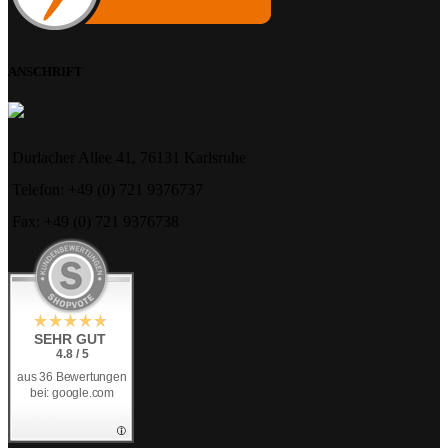
ANSCHRIFT
Durlacher Allee 41, 76131 Karlsruhe
Telefon: +49 (0) 721 9376737
Fax: +49 (0) 721 9376738
SEHR GUT
4.8 / 5
aus 36 Bewertungen
bei: google.com