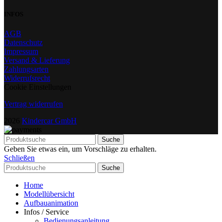
INFOS
AGB
Datenschutz
Impressum
Versand & Lieferung
Zahlungsarten
Widerrufsrecht
Cookie Einstellungen
Vertrag widerrufen
2026
Kindercar GmbH
Suche
Geben Sie etwas ein, um Vorschläge zu erhalten.
Schließen
Suche
Home
Modellübersicht
Aufbauanimation
Infos / Service
Bedienungsanleitung