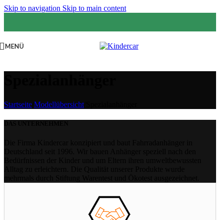
Skip to navigation
Skip to main content
MENÜ
Spezialanhänger
Startseite
/
Modellübersicht
/
Spezialanhänger
DAS UNTERNEHMEN
Die Firma Kindercar konzipiert und baut Fahrradanhänger in
Deutschland seit 1996. Wir bauen Anhänger speziell nach den
Bedürfnissen der Kinder und um Eltern ihren umweltbewussten
Alltag zu erleichtern. Die Qualität unserer Produkte wurde
mehrmals durch Stiftung Warentest und Ökotest ausgezeichnet.