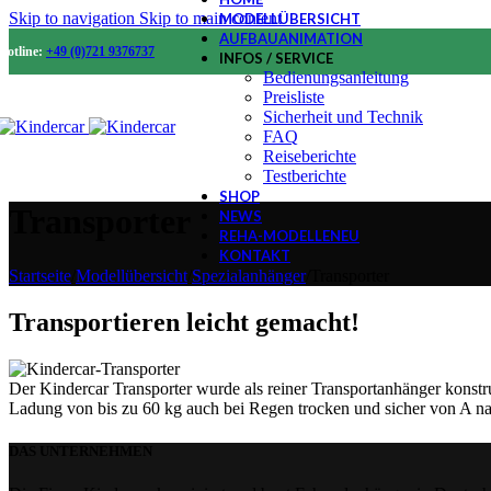
Skip to navigation
Skip to main content
MODELLÜBERSICHT
AUFBAUANIMATION
Hotline:
+49 (0)721 9376737
INFOS / SERVICE
Bedienungsanleitung
Preisliste
Sicherheit und Technik
FAQ
Reiseberichte
Testberichte
SHOP
Transporter
NEWS
REHA-MODELLE
NEU
KONTAKT
Startseite
/
Modellübersicht
/
Spezialanhänger
/
Transporter
Transportieren leicht gemacht!
Der Kindercar Transporter wurde als reiner Transportanhänger konstru
Ladung von bis zu 60 kg auch bei Regen trocken und sicher von A nac
DAS UNTERNEHMEN