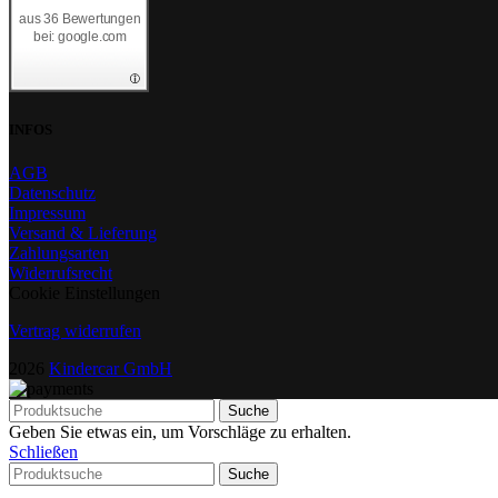
aus 36 Bewertungen
bei: google.com
INFOS
AGB
Datenschutz
Impressum
Versand & Lieferung
Zahlungsarten
Widerrufsrecht
Cookie Einstellungen
Vertrag widerrufen
2026
Kindercar GmbH
Suche
Geben Sie etwas ein, um Vorschläge zu erhalten.
Schließen
Suche