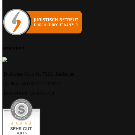
ANSCHRIFT
Durlacher Allee 41, 76131 Karlsruhe
Telefon: +49 (0) 721 9376737
Fax: +49 (0) 721 9376738
SEHR GUT
4.8 / 5