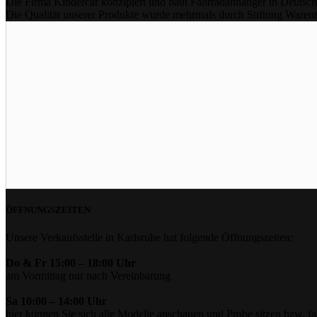
Die Firma Kindercar konzipiert und baut Fahrradanhänger in Deutschl
Die Qualität unserer Produkte wurde mehrmals durch Stiftung Warent
ÖFFNUNGSZEITEN
Unsere Verkaufsstelle in Karlsruhe hat folgende Öffnungszeiten:
Do & Fr 15:00 – 18:00 Uhr
am Vormittag nur nach Vereinbarung
Sa 10:00 – 14:00 Uhr
hier können Sie sich alle Modelle anschauen und Probe sitzen bzw. fa