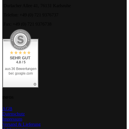
Durlacher Allee 41, 76131 Karlsruhe
Telefon: +49 (0) 721 9376737
Fax: +49 (0) 721 9376738
SEHR GUT
4.8 / 5
aus 36 Bewertungen
bei: google.com
INFOS
AGB
Datenschutz
Impressum
Versand & Lieferung