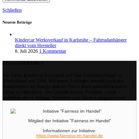
Schließen
Neueste Beiträge
Kindercar Werksverkauf in Karlsruhe – Fahrradanhänger
direkt vom Hersteller
8. Juli 2026
1 Kommentar
DAS UNTERNEHMEN
Die Firma Kindercar konzipiert und baut Fahrradanhänger in
Deutschland seit 1996. Wir bauen Anhänger speziell nach den
Bedürfnissen der Kinder und um Eltern ihren umweltbewussten
Alltag zu erleichtern. Die Qualität unserer Produkte wurde
mehrmals durch Stiftung Warentest und Ökotest ausgezeichnet.
Mitglied der Initiative "Fairness im Handel"
Informationen zur Initiative:
https://www.fairness-im-handel.de