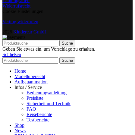
Zahlungsarten
Widerrufsrecht
Cookie Einstellungen
Vertrag widerrufen
2026
Kindercar GmbH
Suche
Geben Sie etwas ein, um Vorschläge zu erhalten.
Schließen
Suche
Home
Modellübersicht
Aufbauanimation
Infos / Service
Bedienungsanleitung
Preisliste
Sicherheit und Technik
FAQ
Reiseberichte
Testberichte
Shop
News