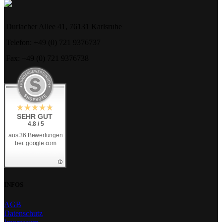
Durlacher Allee 41, 76131 Karlsruhe
Telefon: +49 (0) 721 9376737
Fax: +49 (0) 721 9376738
SEHR GUT
4.8 / 5
aus 36 Bewertungen
bei: google.com
INFOS
AGB
Datenschutz