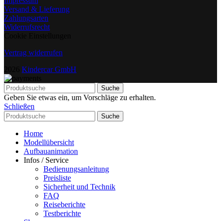
Impressum
Versand & Lieferung
Zahlungsarten
Widerrufsrecht
Cookie Einstellungen
Vertrag widerrufen
2026
Kindercar GmbH
Suche
Geben Sie etwas ein, um Vorschläge zu erhalten.
Schließen
Suche
Home
Modellübersicht
Aufbauanimation
Infos / Service
Bedienungsanleitung
Preisliste
Sicherheit und Technik
FAQ
Reiseberichte
Testberichte