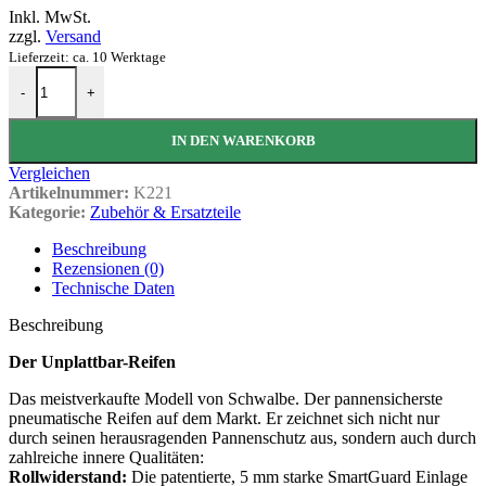
Inkl. MwSt.
war:
ist:
zzgl.
Versand
€87,80
€69,90.
Lieferzeit: ca. 10 Werktage
Schwalbe Marathon Plus Set Menge
-
+
IN DEN WARENKORB
Vergleichen
Artikelnummer:
K221
Kategorie:
Zubehör & Ersatzteile
Beschreibung
Rezensionen (0)
Technische Daten
Beschreibung
Der Unplattbar-Reifen
Das meistverkaufte Modell von Schwalbe. Der pannensicherste
pneumatische Reifen auf dem Markt. Er zeichnet sich nicht nur
durch seinen herausragenden Pannenschutz aus, sondern auch durch
zahlreiche innere Qualitäten:
Rollwiderstand:
Die patentierte, 5 mm starke SmartGuard Einlage