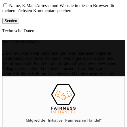
Name, E-Mail-Adresse und Website in diesem Browser für
meinen nächsten Kommentar speichern.
Technische Daten
DAS UNTERNEHMEN
Die Firma Kindercar konzipiert und baut Fahrradanhänger in
Deutschland seit 1996. Wir bauen Anhänger speziell nach den
Bedürfnissen der Kinder und um Eltern ihren umweltbewussten
Alltag zu erleichtern. Die Qualität unserer Produkte wurde
mehrmals durch Stiftung Warentest und Ökotest ausgezeichnet.
Mitglied der Initiative "Fairness im Handel"